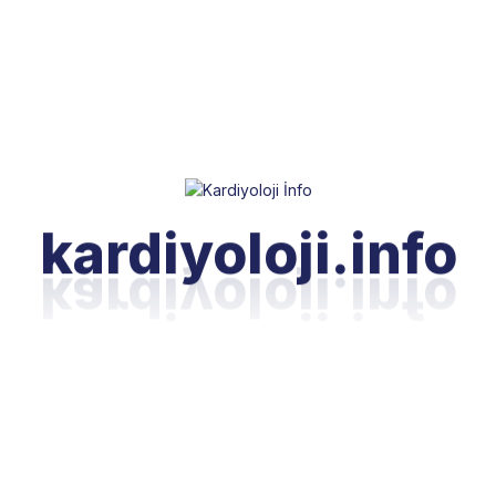
için kullanılır:
Kalp yetmezliği: Kalbin doku ve yapısındaki anormal
değişikliklerin yanı sıra kalbin tam olarak pompalayamaması
durumunda bu test genellikle yapılır.
Miyokard infarktüsü (kalp krizi): Ekokardiyografi, kalpte oluşan
hasarı ve etkilenen alanı değerlendirebilir.
Kalp kapak hastalıkları: Kapakların nasıl açılıp kapandığını ve
kanın kalpte nasıl aktığını görmek için kullanılır.
kardiyoloji.info
Aritmiler: Kalp ritim bozukluklarında, EKO kalbin elektriksel
aktivitesinin bir sonucu olarak kasıldığını ve genişlediğini
değerlendirir.
Doğuştan gelen kalp hastalıkları: Çocukluk çağı ve doğum
öncesi tanılarda kullanılabilir.
Endokardit: Kalp kapaklarında ve iç zarında enfeksiyon veya
iltihap durumlarında kullanılır.
Sonuç olarak, ekokardiyografi, birden fazla kalp rahatsızlığının
teşhisinde ve tedavisinde kullanılan önemli bir araçtır.